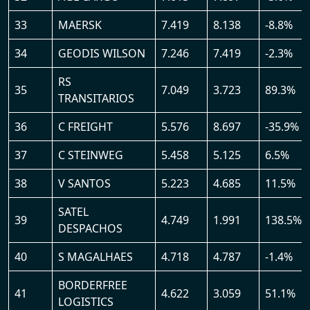
33
MAERSK
7.419
8.138
-8.8%
34
GEODIS WILSON
7.246
7.419
-2.3%
RS
35
7.049
3.723
89.3%
TRANSITARIOS
36
C FREIGHT
5.576
8.697
-35.9%
37
C STEINWEG
5.458
5.125
6.5%
38
V SANTOS
5.223
4.685
11.5%
SATEL
39
4.749
1.991
138.5%
DESPACHOS
40
S MAGALHAES
4.718
4.787
-1.4%
BORDERFREE
41
4.622
3.059
51.1%
LOGISTICS