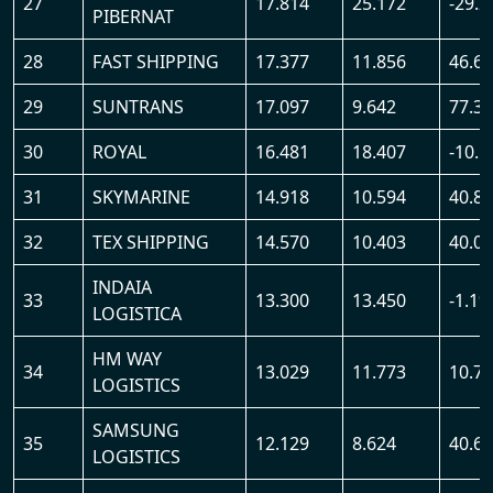
27
17.814
25.172
-29.
PIBERNAT
28
FAST SHIPPING
17.377
11.856
46.6
29
SUNTRANS
17.097
9.642
77.3
30
ROYAL
16.481
18.407
-10.
31
SKYMARINE
14.918
10.594
40.8
32
TEX SHIPPING
14.570
10.403
40.0
INDAIA
33
13.300
13.450
-1.1%
LOGISTICA
HM WAY
34
13.029
11.773
10.7
LOGISTICS
SAMSUNG
35
12.129
8.624
40.6
LOGISTICS