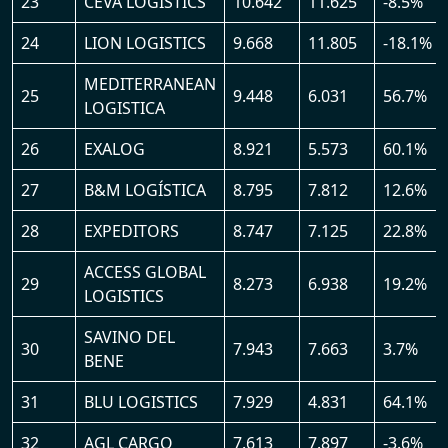
23
CEVA LOGISTICS
10.642
11.625
-8.5%
24
LION LOGISTICS
9.668
11.805
-18.1%
MEDITERRANEAN
25
9.448
6.031
56.7%
LOGISTICA
26
EXALOG
8.921
5.573
60.1%
27
B&M LOGÍSTICA
8.795
7.812
12.6%
28
EXPEDITORS
8.747
7.125
22.8%
ACCESS GLOBAL
29
8.273
6.938
19.2%
LOGISTICS
SAVINO DEL
30
7.943
7.663
3.7%
BENE
31
BLU LOGISTICS
7.929
4.831
64.1%
32
AGL CARGO
7.613
7.897
-3.6%