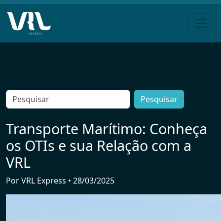
Pular
para
o
conteúdo
Search
for:
Transporte Marítimo: Conheça
os OTIs e sua Relação com a
VRL
Por
VRL Express
•
28/03/2025