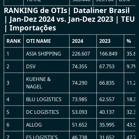
RANKING de OTIs| Dataliner Brasil
| Jan-Dez 2024 vs. Jan-Dez 2023 | TEU
| Importações
RANK
OTI NAME
2024
2023
%
1
ASIA SHIPPING
226.607
166.849
35.8
2
DSV
74.355
67.753
9.7%
KUEHNE &
3
74.290
66.835
11.2
NAGEL
4
BLU LOGISTICS
73.985
62.557
18.3
5
DC LOGISTICS
53.093
40.137
32.3
6
ALLOG
51.652
35.995
43.5
7
ES LOGISTICS
46.738
31.652
47.7