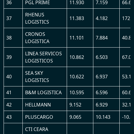
36
PGL PRIME
11.930
7.159
66.6
RHENUS
37
11.383
4.182
172.
LOGISTICS
CRONOS
38
11.101
7.884
40.8
LOGISTICA
LINEA SERVICOS
39
10.862
6.503
67.0
LOGISTICOS
SEA SKY
40
10.622
6.937
53.1
LOGISTICS
41
B&M LOGISTICA
10.595
6.596
60.6
42
HELLMANN
9.152
6.929
32.1
43
PLUSCARGO
9.065
10.143
-10.
CTI CEARA