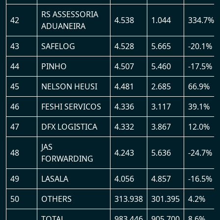
RS ASSESSORIA
42
4.538
1.044
334.7%
ADUANEIRA
43
SAFELOG
4.528
5.665
-20.1%
44
PINHO
4.507
5.460
-17.5%
45
NELSON HEUSI
4.481
2.685
66.9%
46
FESHI SERVICOS
4.336
3.117
39.1%
47
DFX LOGISTICA
4.332
3.867
12.0%
JAS
48
4.243
5.636
-24.7%
FORWARDING
49
LASALA
4.056
4.857
-16.5%
50
OTHERS
313.938
301.395
4.2%
TOTAL
983.446
905.700
8.6%