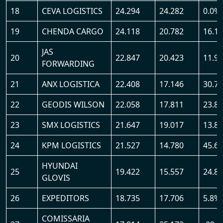
18
CEVA LOGISTICS
24.294
24.282
0.0%
19
CHENDA CARGO
24.118
20.782
16.1
JAS
20
22.847
20.423
11.9
FORWARDING
21
ANX LOGISTICA
22.408
17.146
30.7
22
GEODIS WILSON
22.058
17.811
23.8
23
SMX LOGISTICS
21.647
19.017
13.8
24
KPM LOGISTICS
21.527
14.780
45.6
HYUNDAI
25
19.422
15.557
24.8
GLOVIS
26
EXPEDITORS
18.735
17.706
5.8%
COMISSARIA