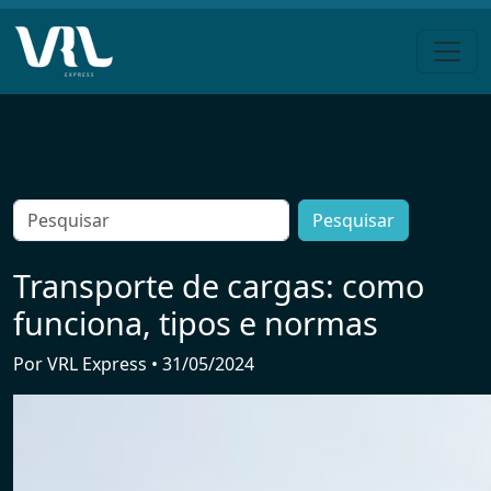
Pular
para
o
conteúdo
Search
for:
Transporte de cargas: como
funciona, tipos e normas
Por
VRL Express
•
31/05/2024