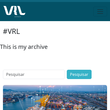
Pular
#VRL
para
o
conteúdo
This is my archive
Search
for: