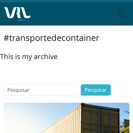
Pular
#transportedecontainer
para
o
conteúdo
This is my archive
Search
for: