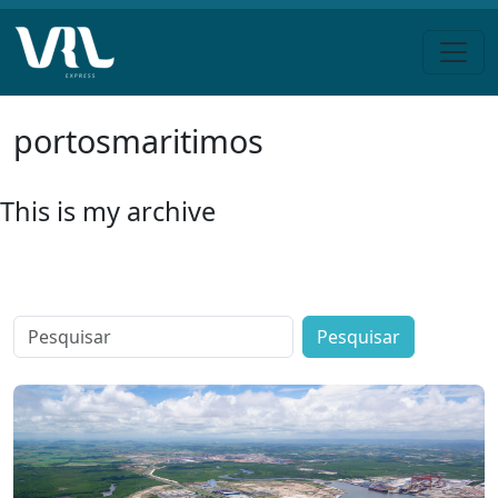
Pular
portosmaritimos
para
o
conteúdo
This is my archive
Search
for: