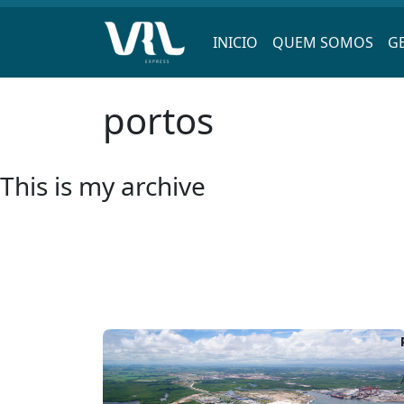
INICIO
QUEM SOMOS
G
Pular
portos
para
o
conteúdo
This is my archive