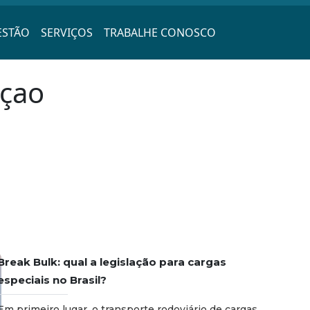
ESTÃO
SERVIÇOS
TRABALHE CONOSCO
açao
Break Bulk: qual a legislação para cargas
especiais no Brasil?
Em primeiro lugar, o transporte rodoviário de cargas