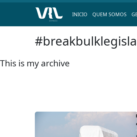
INICIO
QUEM SOMOS
G
Pular
#breakbulklegisl
para
o
conteúdo
This is my archive