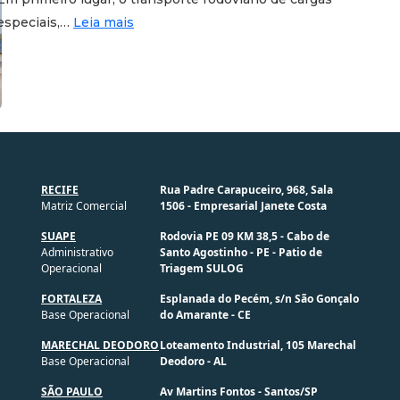
especiais,…
Leia mais
RECIFE
Rua Padre Carapuceiro, 968, Sala
Matriz Comercial
1506 - Empresarial Janete Costa
SUAPE
Rodovia PE 09 KM 38,5 - Cabo de
Administrativo
Santo Agostinho - PE - Patio de
Operacional
Triagem SULOG
FORTALEZA
Esplanada do Pecém, s/n São Gonçalo
Base Operacional
do Amarante - CE
MARECHAL DEODORO
Loteamento Industrial, 105 Marechal
Base Operacional
Deodoro - AL
SÃO PAULO
Av Martins Fontos - Santos/SP