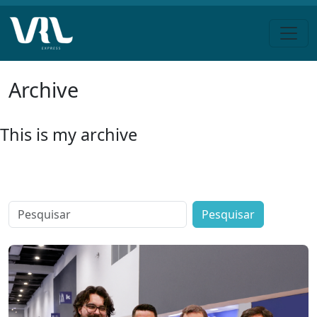
Pular
Archive
para
o
conteúdo
This is my archive
Search
for: