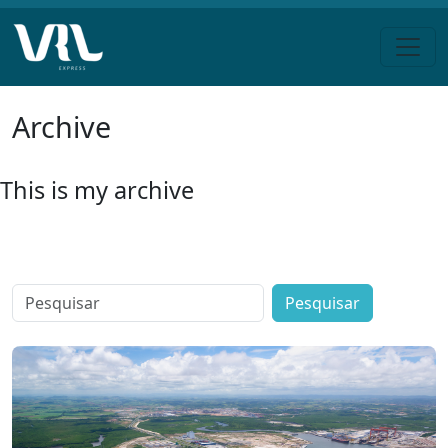
Pular
Archive
para
o
conteúdo
This is my archive
Search
for: